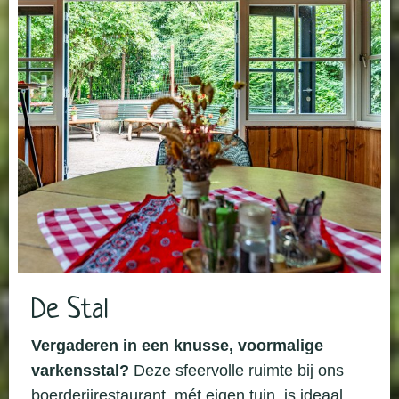
De Stal
Vergaderen in een knusse, voormalige
varkensstal?
Deze sfeervolle ruimte bij ons
boerderijrestaurant, mét eigen tuin, is ideaal