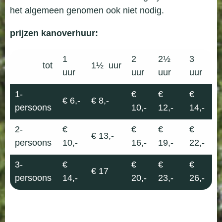
het algemeen genomen ook niet nodig.
prijzen kanoverhuur:
1
2
2
½
3
tot
1
½
uur
uur
uur
uur
uur
1-
€
€
€
€ 6,-
€ 8,-
persoons
10,-
12,-
14,-
2-
€
€
€
€
€ 13,-
persoons
10,-
16,-
19,-
22,-
3-
€
€
€
€
€ 17
persoons
14,-
20,-
23,-
26,-