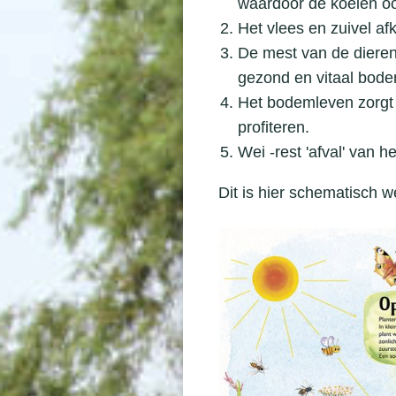
waardoor de koeien ook
Het vlees en zuivel af
De mest van de dieren
gezond en vitaal bod
Het bodemleven zorgt 
profiteren.
Wei -rest 'afval' van
Dit is hier schematisch 