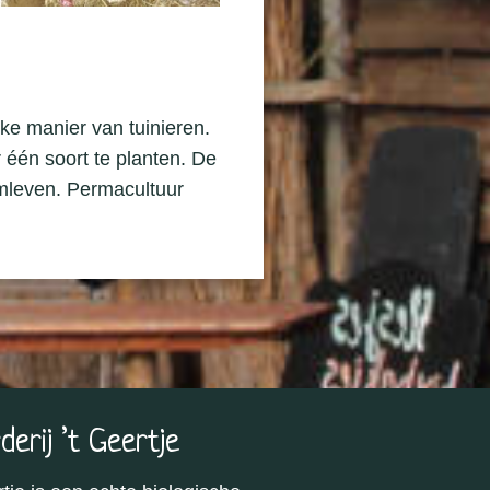
jke manier van tuinieren.
r één soort te planten. De
mleven. Permacultuur
derij ’t Geertje