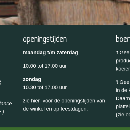
openingstijden
boer
maandag t/m zaterdag
't Gee
produc
10.00 tot 17.00 uur
koeie
zondag
2
't Gee
10.30 tot 17.00 uur
in de 
Daarna
zie hier
voor de openingstijden van
dance
platte
de winkel en op feestdagen.
e
)
(zie 