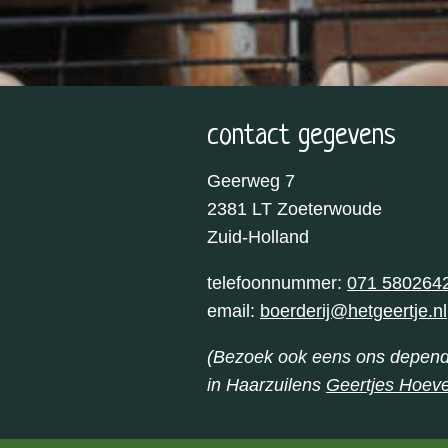
contact gegevens
Geerweg 7
2381 LT Zoeterwoude
Zuid-Holland
telefoonnummer:
071 580264
email:
boerderij@hetgeertje.nl
(Bezoek ook eens ons depen
in Haarzuilens
Geertjes Hoev