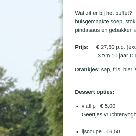
Wat zit er bij het buffet?
huisgemaakte soep, stokb
pindasaus en gebakken a
Prijs:
€ 27,50 p.p. (exc
3 t/m 10 jaar € 12,
Drankjes
: sap, fris, bier
Dessert opties:
vlaflip € 5,00
Geertjes vruchtenyogh
ijscoupe €6,50