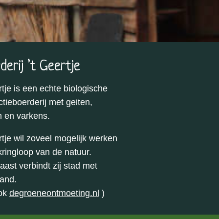
derij ’t Geertje
rtje is een echte biologische
tieboerderij met geiten,
n en varkens.
rtje wil zoveel mogelijk werken
kringloop van de natuur.
ast verbindt zij stad met
land.
ook
degroeneontmoeting.nl
)