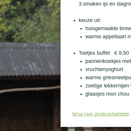
3 smaken ijs en slag
keuze uit:
huisgemaakte brow
warme appeltaart m
Toetjes buffet € 9,50
pannenkoekjes met 
vruchtenyoghurt
warme griesmeelpu
zoetige lekkernije
glaasjes mon chou
terug naar groepsactiviteiten